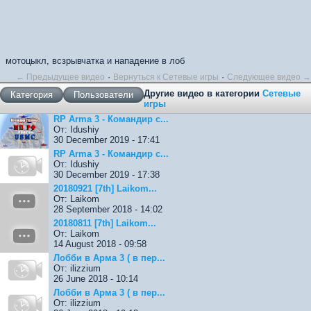
мотоцыкл, всзрывчатка и нападение в лоб
·
·
← Предыдущее видео
Вернуться к Сетевые игры
Следующее видео →
Другие видео в категории
Сетевые
Категория
Пользователи
игры
RP Arma 3 - Командир с...
От: Idushiy
30 December 2019 - 17:41
RP Arma 3 - Командир с...
От: Idushiy
30 December 2019 - 17:38
20180921 [7th] Laikom...
От: Laikom
28 September 2018 - 14:02
20180811 [7th] Laikom...
От: Laikom
14 August 2018 - 09:58
Лобби в Арма 3 ( в пер...
От: ilizzium
26 June 2018 - 10:14
Лобби в Арма 3 ( в пер...
От: ilizzium