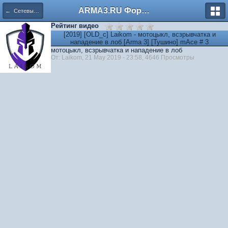
ARMA3.RU Форум
← Сетевые игры
Рейтинг видео
[2019] [OLD_c] Laikom - мотоцыкл, всзрывчатка и
нападение в лоб [Arma 3] [Тушино] mAce # 3
мотоцыкл, всзрывчатка и нападение в лоб
От: Laikom, 21 May 2019 - 23:58, 4646 Просмотры