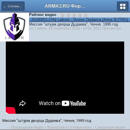
ARMA3.RU Форум
← Сетевые игры
Рейтинг видео
20180921 [7th] Laikom - Dvorec Dudaeva [Arma 3] [TRG]
Миссия "штурм дворца Дудаева", Чечня, 1995 год
От: Laikom, 28 September 2018 - 14:02, 5811 Просмотры
Миссия "штурм дворца Дудаева", Чечня, 1995 год
·
·
← Предыдущее видео
Вернуться к Сетевые игры
Следующее видео →