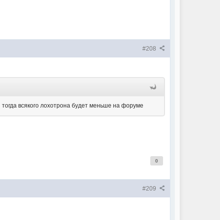
#208
 тогда всякого лохотрона будет меньше на форуме
0
#209