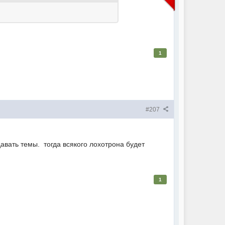
1
#207
вать темы. тогда всякого лохотрона будет
1