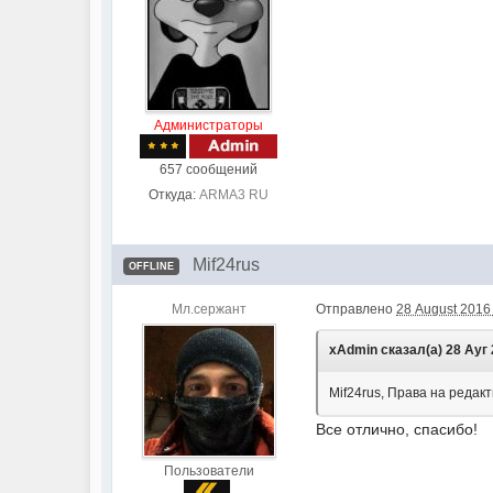
Администраторы
657 сообщений
Откуда:
ARMA3 RU
Mif24rus
OFFLINE
Мл.сержант
Отправлено
28 August 2016 
xAdmin сказал(а) 28 Ауг 
Mif24rus, Права на редак
Все отлично, спасибо!
Пользователи