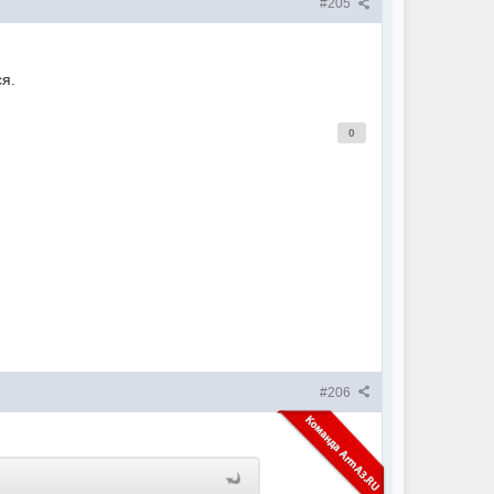
#205
я.
0
#206