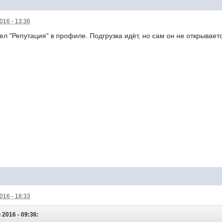
016 - 13:36
л "Репутация" в профиле. Подгрузка идёт, но сам он не открываетс
016 - 18:33
 2016 - 09:36: