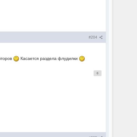
#204
второв
Касается раздела флудилки
0