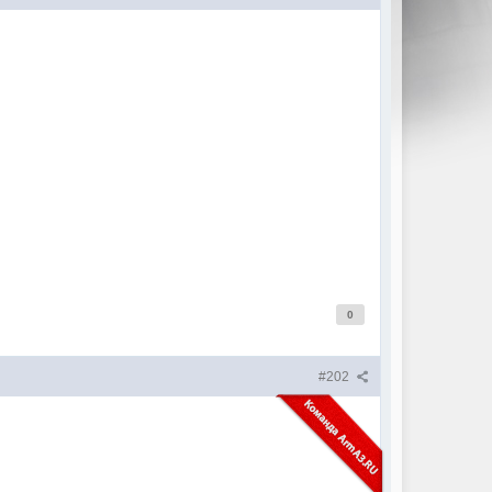
0
#202