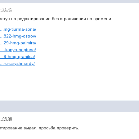
- 21:41
ступ на редактирование без ограничении по времени:
r...mg-tiurma-sona/
r...822-hmg-ostrov/
r...29-hmg-palmira/
r...-kopyo-neptuna/
r...9-hmg-granitca/
r...-u-iaryshmardy/
- 05:08
ктирование выдал, просьба проверить.