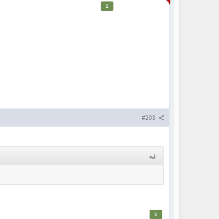
1
#203
1