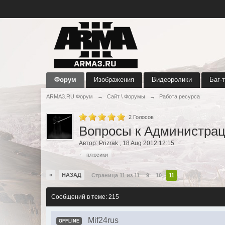
Форум
Изображения
Видеоролики
Баг-
ARMA3.RU Форум
→
Сайт \ Форумы
→
Работа ресурса
2
Голосов
Вопросы к Администрац
Автор:
Prizrak
,
18 Aug 2012 12:15
плюсики
«
НАЗАД
Страница 11 из 11
9
10
11
Сообщений в теме: 215
Mif24rus
OFFLINE