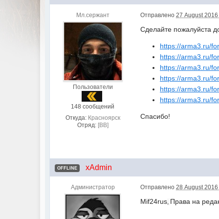
Мл.сержант
Отправлено
27 August 2016 
Сделайте пожалуйста до
https://arma3.ru/fo
https://arma3.ru/fo
https://arma3.ru/fo
https://arma3.ru/fo
Пользователи
https://arma3.ru/fo
https://arma3.ru/fo
148 сообщений
Спасибо!
Откуда:
Красноярск
Отряд:
[BB]
xAdmin
OFFLINE
Администратор
Отправлено
28 August 2016 
Mif24rus
Права на реда
,