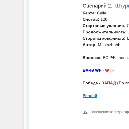
Штур
Сценарий 2:
Карта:
Celle
Слотов:
128
Стартовые условия:
7
Продолжительность:
1
Стороны конфликта:
Автор:
Mustazhhhh
ВС РФ нанося
Вводная:
BARS
WP
-
WTF
Победа -
ЗАПАД
(По п
Реплей
Сообщение отредактиров