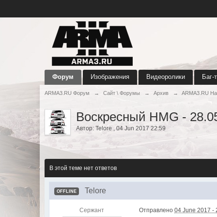
Форум
Изображения
Видеоролики
Баг-
ARMA3.RU Форум
→
Сайт \ Форумы
→
Архив
→
ARMA3.RU Ha
Воскресный HMG - 28.05
Автор:
Telore
,
04 Jun 2017 22:59
В этой теме нет ответов
Telore
OFFLINE
Сержант
Отправлено
04 June 2017 - 