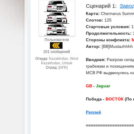
Заво
Сценарий 1:
Карта:
Chernarus Summ
Слотов:
125
Стартовые условия:
1
Продолжительность:
1
Стороны конфликта:
Пользователи
Автор:
[BB]Mustazhhhh
201 сообщений
Откуда:
Kazakhstan, West
Вводная:
Разгром скла
Kazakhstan, Urlask
грабежам и похищениям,
Отряд:
[DFR]
МСВ РФ выдвинулись на 
GB
-
Jaguar
Победа -
ВОСТОК
(По 
Реплей
====================