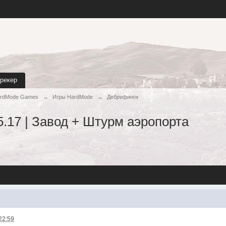
трекер
rdMode Games
→
Игры HardMode
→
Дебрифинги
.17 | Завод + Штурм аэропорта
22:59