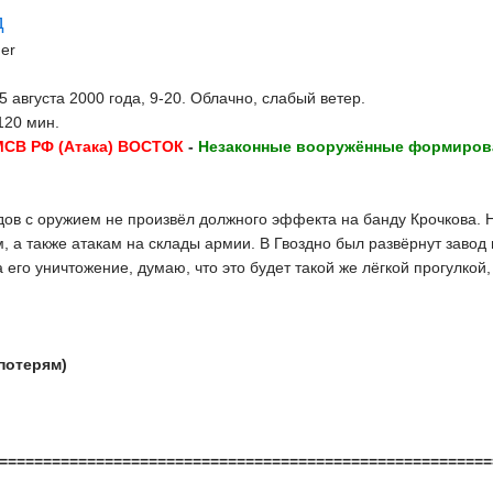
д
er
5 августа 2000 года, 9-20. Облачно, слабый ветер.
20 мин.
МСВ РФ (Атака) ВОСТОК
-
Незаконные вооружённые формиров
дов с оружием не произвёл должного эффекта на банду Крочкова. 
 а также атакам на склады армии. В Гвоздно был развёрнут завод 
его уничтожение, думаю, что это будет такой же лёгкой прогулкой,
потерям)
========================================================