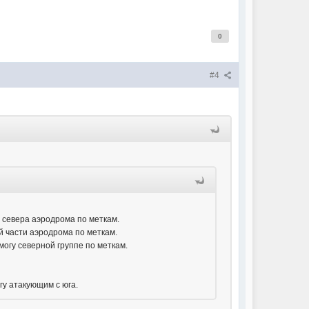
0
#4
у севера аэродрома по меткам.
ой части аэродрома по меткам.
могу северной группе по меткам.
гу атакующим с юга.