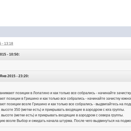
 - 13:18
015 - 10:50:
Янв 2015 - 23:20:
1 занимают позиции в Лопатино и как только все собрались - начинайте зачистк
мают позиции в Гришино и как только все собрались - начинайте зачистку южн
мают позиции возле Гришино и как только все собрались - выдвигайтесь на под
 высоте 350 (метки есть) и прикрывать входящие в аэродром с юга группы.
 высоте (метки есть) и прикрывать входящие в аэродром с севера группы.
цию возле Выбор и ожидать начала штурма. После чего выдвинуться на подмо