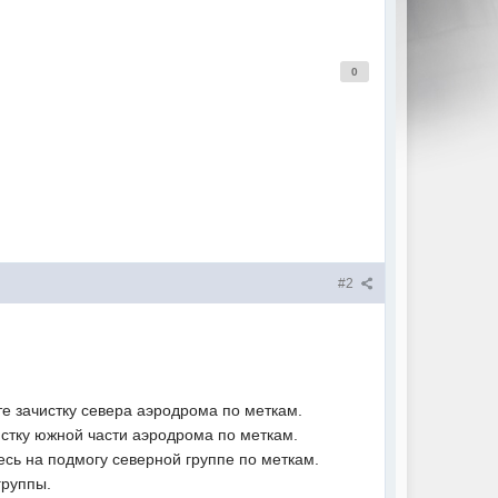
0
#2
йте зачистку севера аэродрома по меткам.
чистку южной части аэродрома по меткам.
есь на подмогу северной группе по меткам.
группы.