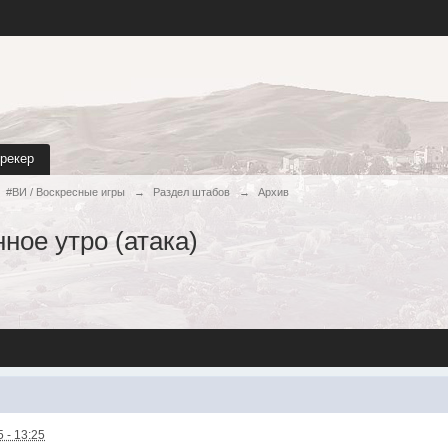
трекер
#ВИ / Воскресные игры
→
Раздел штабов
→
Архив
ное утро (атака)
 - 13:25