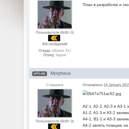
План в разработке и ск
Пользователи (ВсВт-З)
356 сообщений
Откуда:
Ukraine, EU
Отряд:
Jaguar
Morpheus
OFFLINE
Старшина
Отправлено
24 January 2015
A2-1, A2-2, A2-3 и A3-1
A1-2, A1-3 и A3-2 зани
A4-1, B1-1 и A3-3 заним
Пользователи (ВсВт-З)
A4-2 занять позицию на