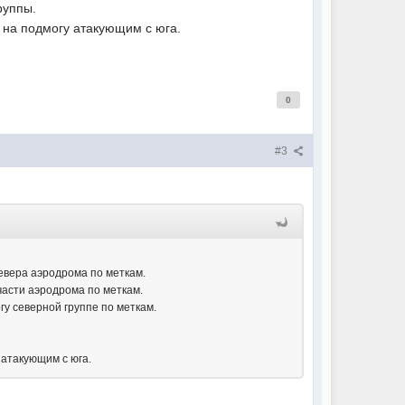
руппы.
 на подмогу атакующим с юга.
0
#3
севера аэродрома по меткам.
 части аэродрома по меткам.
гу северной группе по меткам.
 атакующим с юга.