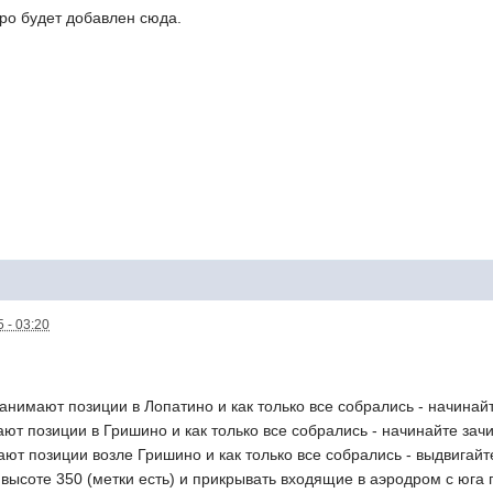
оро будет добавлен сюда.
 - 03:20
 занимают позиции в Лопатино и как только все собрались - начина
мают позиции в Гришино и как только все собрались - начинайте за
ают позиции возле Гришино и как только все собрались - выдвигайт
 высоте 350 (метки есть) и прикрывать входящие в аэродром с юга 