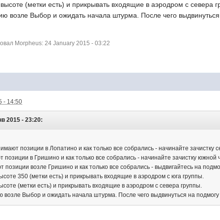
 высоте (метки есть) и прикрывать входящие в аэродром с севера г
ию возле Выбор и ожидать начала штурма. После чего выдвинуться
ал Morpheus: 24 January 2015 - 03:22
 - 14:50
в 2015 - 23:20:
занимают позиции в Лопатино и как только все собрались - начинайте зачистку 
ют позиции в Гришино и как только все собрались - начинайте зачистку южной
ют позиции возле Гришино и как только все собрались - выдвигайтесь на подмо
ысоте 350 (метки есть) и прикрывать входящие в аэродром с юга группы.
ысоте (метки есть) и прикрывать входящие в аэродром с севера группы.
ю возле Выбор и ожидать начала штурма. После чего выдвинуться на подмогу