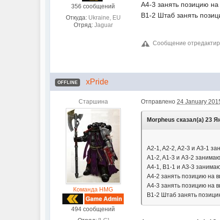
A4-3 занять позицию на
356 сообщений
B1-2 Штаб занять позиц
Откуда:
Ukraine, EU
Отряд:
Jaguar
Сообщение отредактиров
xPride
OFFLINE
Старшина
Отправлено
24 January 2015
Morpheus сказал(а) 23 Ян
A2-1, A2-2, A2-3 и A3-1 
A1-2, A1-3 и A3-2 занима
A4-1, B1-1 и A3-3 занима
A4-2 занять позицию на в
A4-3 занять позицию на в
Команда HMG
B1-2 Штаб занять позици
494 сообщений