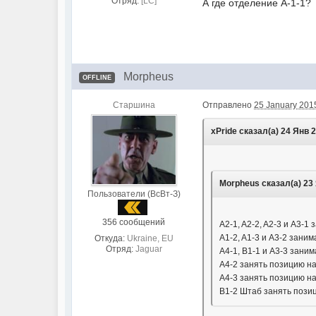
Отряд:
[LC]
А где отделение А-1-1?
Morpheus
OFFLINE
Старшина
Отправлено
25 January 2015
xPride сказал(а) 24 Янв 2
Morpheus сказал(а) 23 
Пользователи (ВсВт-З)
356 сообщений
A2-1, A2-2, A2-3 и A3-
A1-2, A1-3 и A3-2 зани
Откуда:
Ukraine, EU
Отряд:
Jaguar
A4-1, B1-1 и A3-3 зани
A4-2 занять позицию на
A4-3 занять позицию на
B1-2 Штаб занять пози