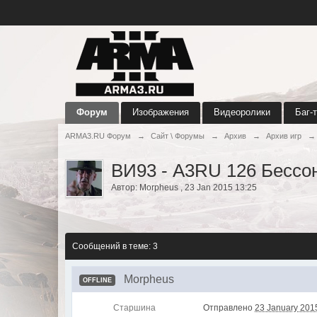
Форум
Изображения
Видеоролики
Баг-
ARMA3.RU Форум
→
Сайт \ Форумы
→
Архив
→
Архив игр
→
ВИ93 - A3RU 126 Бессон
Автор:
Morpheus
,
23 Jan 2015 13:25
Сообщений в теме: 3
Morpheus
OFFLINE
Старшина
Отправлено
23 January 2015