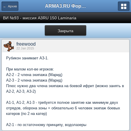
ARMA3.RU Форум
← Архив
ВИ №93 - миссия A3RU 150 Laminaria
Закрыта
freewood
22 Jan 2015
Рубикон занимает А3-1.
При малом кол-ве игроков:
А2-2 - 2 члена экипажа (Марид)
А2-3 - 2 члена экипажа (Марид)
Плюс нужно два члена экипажа на боевой ифрит (можно занять в
А2-2, А2-3, А3-2)
А1-1, А1-2, А1-3 - требуется полное занятие как минимум двух
отрядов, оборона зоны + обязательно 6 человек экипаж боевых
катеров (по 2 на катер)
А2-1 - по остаточному принципу, водолазеры