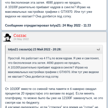
что бесполезная эта затея. 4690 дорого не продать.
А 10100f разительно прибавит кадров в сингле? Играю на
максимальных настройках графики с GTX970. Или тут уже
видюхи не хватает? Она долбится под сотку.
Сообщение отредактировал tolya21: 24 May 2022 - 11:33
Cozzac
24 May 2022
tolya21 сказал(а) 23 Май 2022 - 20:28:
Простой. Но работает на 4 ГГц по всем ядрам. Я уже и сам понял,
что бесполезная эта затея. 4690 дорого не продать.
А 10100f разительно прибавит кадров в сингле? Играю на
максимальных настройках графики с GTX970. Или тут уже видюхи
не хватает? Она долбится под сотку.
От 10100F вместе со сменой типа памяти я б наверно ожидал
процентов 20 прироста(но это вилами по воде). Если менять
платформу, то можно было бы уже на 12100F замахнуться, но это
смотря как по бюджету.
А касаемо видеокарты, если "стрелка" все время на "сотке" не