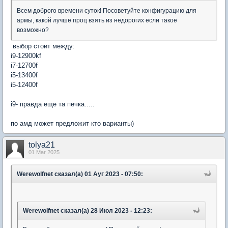
Всем доброго времени суток! Посоветуйте конфигурацию для
армы, какой лучше проц взять из недорогих если такое
возможно?
выбор стоит между:
i9-12900kf
i7-12700f
i5-13400f
i5-12400f
i9- правда еще та печка.....
по амд может предложит кто варианты)
tolya21
01 Mar 2025
Werewolfnet сказал(а) 01 Ауг 2023 - 07:50:
Werewolfnet сказал(а) 28 Июл 2023 - 12:23: