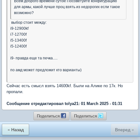
Всем доброго времени суток! Посоветуйте конфигурацию
для армы, какой лучше проц взять из недорогих если такое
возможно?
выбор стоит между:
i9-12900kf
i7-12700f
i5-13400f
i5-12400f
i9- правда еще та печка.....
по амд может предложит кто варианты)
Сейчас есть смысл взять 14600kf. Были на Алике по 17к. Но
пропали.
Сообщение отредактировал tolya21: 01 March 2025 - 01:31
Поделиться
Поделиться
« Назад
Вперед »