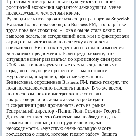
При этом министр назвал затянувшуюся стагнацию
российской экономики вариантом даже худшим, менее
предсказуемым, чем острый кризис.
Руководитель исследовательского центра портала SuperJob
Наталья Голованова сообщила Business FM, что на рынке
труда пока все спокойно: «Пока я бы не стала каких-то
выводов делать, на сегодняшний день мы не фиксировали
отрицательных трендов по всплеску активности
соискателей. Нет таких тенденций и в плане изменения
зарплатных предложений. Если предположить, что
ситуация начнет развиваться по кризисному сценарию
2008 года, то повторятся те же схемы, когда первыми
страдали следующие профессии — маркетологи,
журналисты, пиарщики, офисные служащие».
Бизнесмены, опрошенные Business FM, также говорят, что
пока преждевременно наводить панику. В то же время,
по их словам, некоторые тревожные сигналы,
как разговоры о возможном секвестре бюджета
и сокращении ряда производств, есть на рынке.
Генеральный директор «Пенни Лейн Риэлти» Георгий
Дзагуров считает, что бизнесменам необходимо дать
возможность сокращать сотрудников в случае
необходимости: «Чувствую очень большую заботу
государства о людях, которые теряют работу. Защита