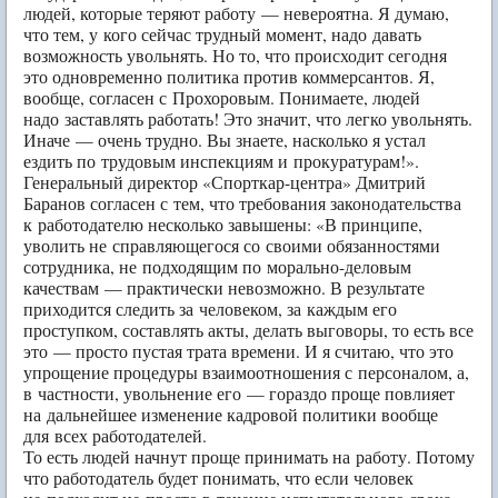
людей, которые теряют работу — невероятна. Я думаю,
что тем, у кого сейчас трудный момент, надо давать
возможность увольнять. Но то, что происходит сегодня
это одновременно политика против коммерсантов. Я,
вообще, согласен с Прохоровым. Понимаете, людей
надо заставлять работать! Это значит, что легко увольнять.
Иначе — очень трудно. Вы знаете, насколько я устал
ездить по трудовым инспекциям и прокуратурам!».
Генеральный директор «Спорткар-центра» Дмитрий
Баранов согласен с тем, что требования законодательства
к работодателю несколько завышены: «В принципе,
уволить не справляющегося со своими обязанностями
сотрудника, не подходящим по морально-деловым
качествам — практически невозможно. В результате
приходится следить за человеком, за каждым его
проступком, составлять акты, делать выговоры, то есть все
это — просто пустая трата времени. И я считаю, что это
упрощение процедуры взаимоотношения с персоналом, а,
в частности, увольнение его — гораздо проще повлияет
на дальнейшее изменение кадровой политики вообще
для всех работодателей.
То есть людей начнут проще принимать на работу. Потому
что работодатель будет понимать, что если человек