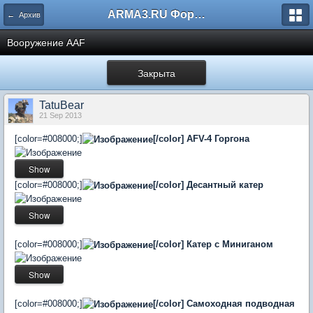
ARMA3.RU Форум
← Архив
Вооружение AAF
Закрыта
TatuBear
21 Sep 2013
[color=#008000;]
[/color]
AFV-4 Горгона
[color=#008000;]
[/color]
Десантный катер
[color=#008000;]
[/color]
Катер с Миниганом
[color=#008000;]
[/color]
Самоходная подводная