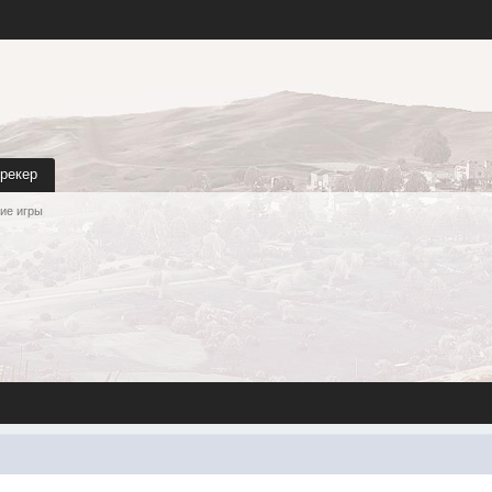
трекер
ие игры