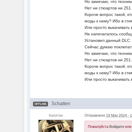
Но замечаю, что техник
Нет ни стюартов ни 251.
Короче вопрос такой, к
моды к нему? Ибо в сти
Или просто выкачивать в
Не напечаталось сообщ
Установил данный DLC. 
Сейчас думаю поклепать
Но замечаю, что техник
Нет ни стюартов ни 251.
Короче вопрос такой, к
моды к нему? Ибо в сти
Или просто выкачивать в
Schatten
OFFLINE
Капитан
Отправлено
19 May 2024 - 
Пожалуйста
Войдите
ил