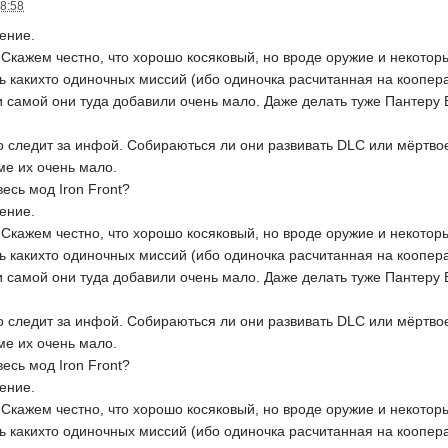
08:58
ение.
Скажем честно, что хорошо косяковый, но вроде оружие и некотор
 какихто одиночных миссий (ибо одиночка расчитанная на коопера
и самой они туда добавили очень мало. Даже делать туже Пантеру 
то следит за инфой. Собираються ли они развивать DLC или мёртвое
ме их очень мало.
есь мод Iron Front?
ение.
Скажем честно, что хорошо косяковый, но вроде оружие и некотор
 какихто одиночных миссий (ибо одиночка расчитанная на коопера
и самой они туда добавили очень мало. Даже делать туже Пантеру 
то следит за инфой. Собираються ли они развивать DLC или мёртвое
ме их очень мало.
есь мод Iron Front?
ение.
Скажем честно, что хорошо косяковый, но вроде оружие и некотор
 какихто одиночных миссий (ибо одиночка расчитанная на коопера