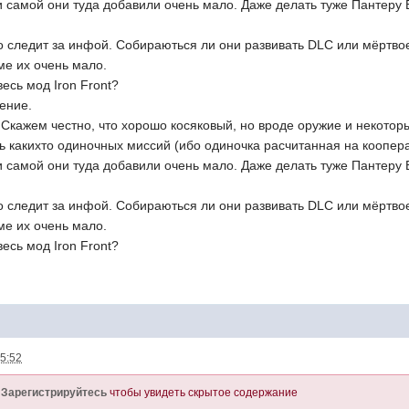
и самой они туда добавили очень мало. Даже делать туже Пантеру 
то следит за инфой. Собираються ли они развивать DLC или мёртвое
ме их очень мало.
есь мод Iron Front?
ение.
Скажем честно, что хорошо косяковый, но вроде оружие и некотор
 какихто одиночных миссий (ибо одиночка расчитанная на коопера
и самой они туда добавили очень мало. Даже делать туже Пантеру 
то следит за инфой. Собираються ли они развивать DLC или мёртвое
ме их очень мало.
есь мод Iron Front?
15:52
и
Зарегистрируйтесь
чтобы увидеть скрытое содержание