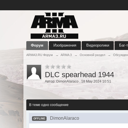
Форум
Изображения
Видеоролики
Баг-
ARMA3.RU Форум
→
ARMA 3
→
Основной раздел
→
Обсужден
DLC spearhead 1944
Автор:
DimonAlaraco
,
18 May 2024 10:51
В теме одно сообщение
DimonAlaraco
OFFLINE