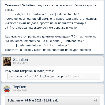
Уважаемый
Schatten
, подскажите такой вопрос: была в скрипте
строка
[_veh,"zlt_fnc_partrepair", _veh] call bis_fnc_MP;
после обновы последней армы она перестала работать. ошибок
никаких скрипт не дает. просто не выполняется функция
zlt_fnc_partrepair на выделоенном серваке и хосте.
Как можно это прописать другими командами ? ( я так понимаю
нужно через remoteExec, но я не силен) . написал так :
[_veh] remoteExec ["zlt_fnc_partrepair"];
работает на хосте у меня, но не работает на выдел сервере.
Schatten
08 Mar 2023
Результат миграции выглядит так:
TopDen
08 Mar 2023
Schatten, on 07 Mar 2023 - 21:01, said: