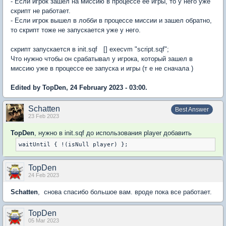
- Если игрок зашел на миссию в процессе ее игры, то у него уже
скрипт не работает.
- Если игрок вышел в лобби в процессе миссии и зашел обратно,
то скрипт тоже не запускается уже у него.
скрипт запускается в init.sqf [] execvm "script.sqf";
Что нужно чтобы он срабатывал у игрока, который зашел в
миссию уже в процессе ее запуска и игры (т е не сначала )
Edited by TopDen, 24 February 2023 - 03:00.
Schatten
Best Answer
23 Feb 2023
TopDen
, нужно в init.sqf до использования player добавить
TopDen
24 Feb 2023
Schatten
, снова спасибо большое вам. вроде пока все работает.
TopDen
05 Mar 2023