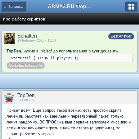
ARMA3.RU Форум
← Вопросы и Проблемы
про работу скриптов
Schatten
Best Answer
23 February 2023 - 13:14
TopDen
, нужно в init.sqf до использования player добавить
Go to the full post
TopDen
23 Feb 2023
Привет всем. Еще вопрос такой возник. есть простой скрипт
лечения. работает как ванильний перевязочный пакет. только
лечит рандомно. ВОПРОС: на выд серваке запускаем миссиию и
если игрок начинает играть в ней со старта (с брифинга), то
скрипт работает у игрока.