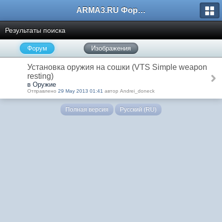
ARMA3.RU Форум
Результаты поиска
Форум
Изображения
Установка оружия на сошки (VTS Simple weapon
resting)
в Оружие
Отправлено
29 May 2013 01:41
автор Andrei_doneck
Полная версия
Русский (RU)