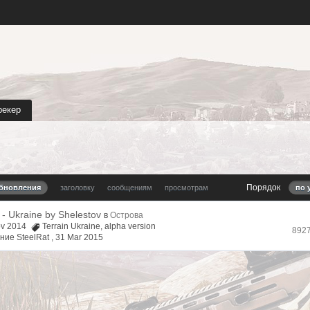
рекер
Порядок
обновления
заголовку
сообщениям
просмотрам
по 
- Ukraine by Shelestov
в
Острова
Nov 2014
Terrain Ukraine
,
alpha version
892
ие SteelRat ,
31 Mar 2015