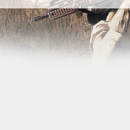
язь
Помощь