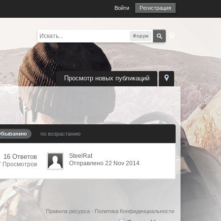
Войти
Регистрация
Форум
Просмотр новых публикаций
убыванию
по возрастанию
SteelRat
16 Ответов
Отправлено 22 Nov 2014
7 Просмотров
Правила ресурса
·
Политика Конфиденциальности