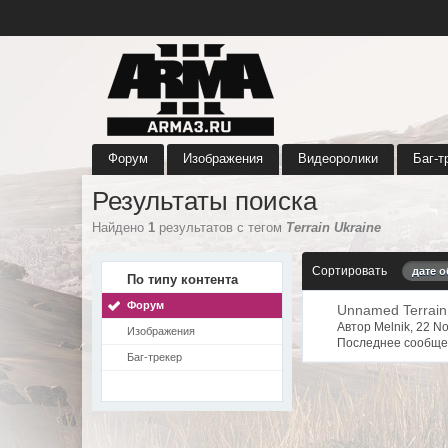
Форум
Изображения
Видеоролики
Баг-т
Результаты поиска
Найдено
1
результатов с тегом
Terrain Ukraine
Сортировать
дате 
По типу контента
Форум
Unnamed Terrain 
Автор Melnik, 22 
Изображения
Последнее сообщен
Баг-трекер