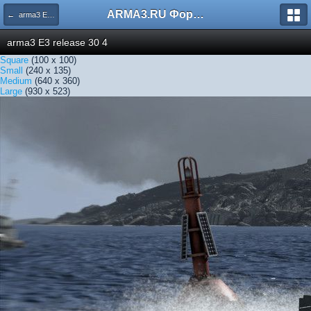
ARMA3.RU Форум
← arma3 E3 release 30 4
arma3 E3 release 30 4
Square
(100 x 100)
Small
(240 x 135)
Medium
(640 x 360)
Large
(930 x 523)