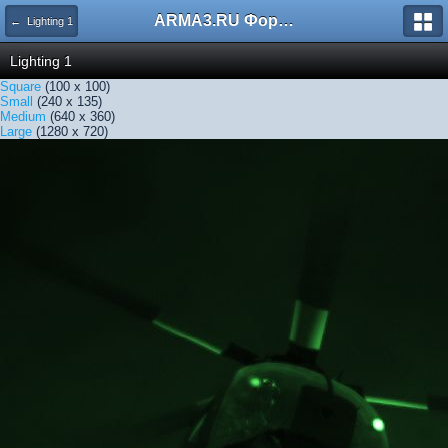
ARMA3.RU Форум
← Lighting 1
Lighting 1
Square
(100 x 100)
Small
(240 x 135)
Medium
(640 x 360)
Large
(1280 x 720)