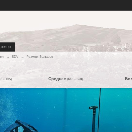
трекер
eam
→
SDV
→
Размер: Большое
Среднее
Бо
40 x 135)
(640 x 360)