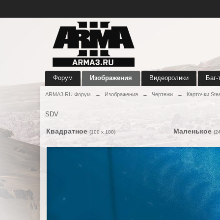
Форум
Изображения
Видеоролики
Баг-
ARMA3.RU Форум
→
Изображения
→
Чертежи
→
Карточки St
SDV
Квадратное
Маленькое
(100 x 100)
(2