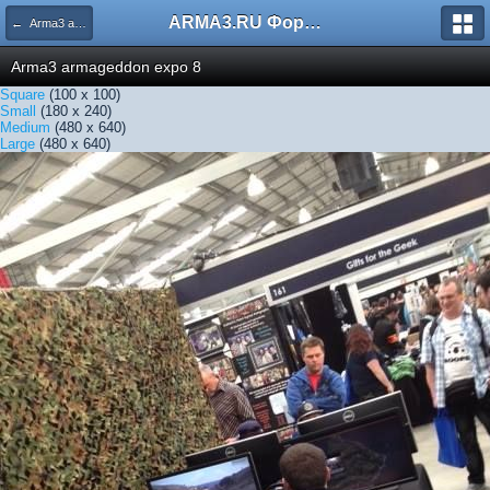
ARMA3.RU Форум
← Arma3 armageddon expo 8
Arma3 armageddon expo 8
Square
(100 x 100)
Small
(180 x 240)
Medium
(480 x 640)
Large
(480 x 640)