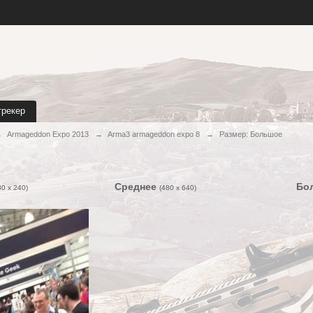
трекер
→
Armageddon Expo 2013
→
Arma3 armageddon expo 8
→
Размер: Большое
Среднее
Бо
80 x 240)
(480 x 640)