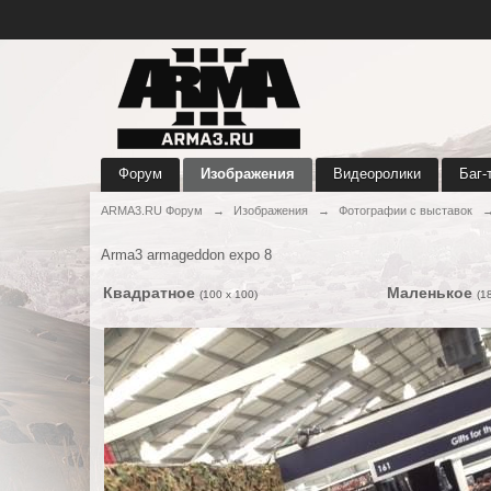
Форум
Изображения
Видеоролики
Баг-
ARMA3.RU Форум
→
Изображения
→
Фотографии с выставок
Arma3 armageddon expo 8
Квадратное
Маленькое
(100 x 100)
(1