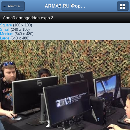
ARMA3.RU Форум
← Arma3 armageddon expo 3
Arma3 armageddon expo 3
Square
(100 x 100)
Small
(240 x 180)
Medium
(640 x 480)
Large
(640 x 480)