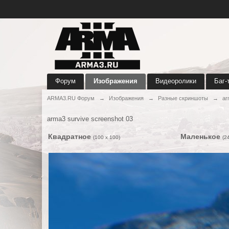
Форум
Изображения
Видеоролики
Баг-
ARMA3.RU Форум
→
Изображения
→
Разные скриншоты
→
ar
arma3 survive screenshot 03
Квадратное
Маленькое
(100 x 100)
(2