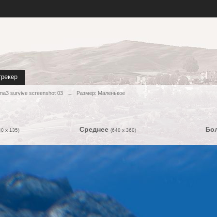
трекер
ma3 survive screenshot 03
→
Размер: Маленькое
Среднее
Бо
40 x 135)
(640 x 360)