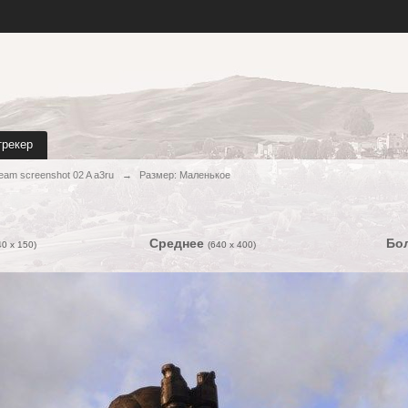
трекер
eam screenshot 02 A a3ru
→
Размер: Маленькое
Среднее
Бо
40 x 150)
(640 x 400)