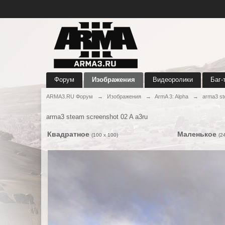
Форум
Изображения
Видеоролики
Баг-
ARMA3.RU Форум
→
Изображения
→
ArmA 3: Alpha
→
arma3 st
arma3 steam screenshot 02 A a3ru
Квадратное
Маленькое
(100 x 100)
(2