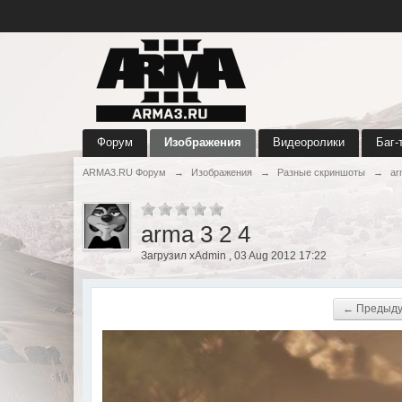
Форум
Изображения
Видеоролики
Баг-
ARMA3.RU Форум
→
Изображения
→
Разные скриншоты
→
ar
arma 3 2 4
Загрузил xAdmin , 03 Aug 2012 17:22
← Предыд