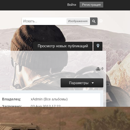
Войти
Регистрация
Изображения
Просмотр новых публикаций
0
Параметры
Владелец:
xAdmin (
Все альбомы
)
Загружено:
03 Aug 2012 17:22
Просмотров:
3289
Альбом
Разные скриншоты