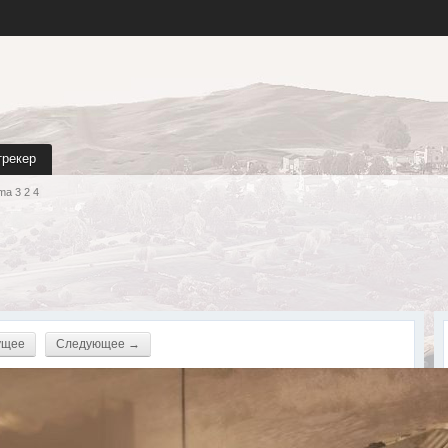
трекер
ma 3 2 4
ущее
Следующее →