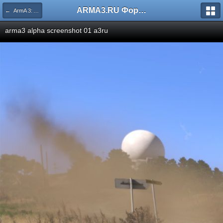
ARMA3.RU Форум
← ArmA 3: Alpha
arma3 alpha screenshot 01 a3ru