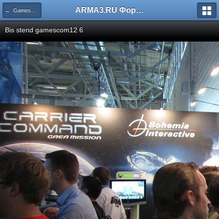
ARMA3.RU Форум
← GamesCom 2012
Bis stend gamescom12 6