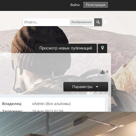
Войти
Регистрация
Изображения
Просмотр новых публикаций
0
Параметры
Владелец:
xAdmin (
Все альбомы
)
Загружено:
16 Aug 2012 01:56
Просмотров:
2630
Альбом
GamesCom 2012