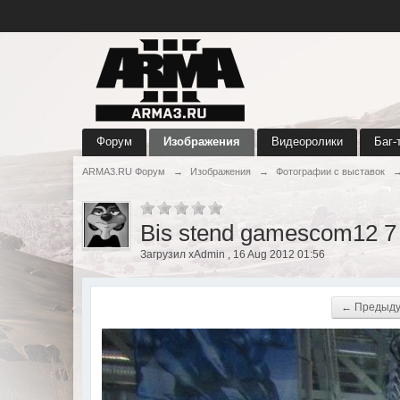
Форум
Изображения
Видеоролики
Баг-
ARMA3.RU Форум
→
Изображения
→
Фотографии с выставок
Bis stend gamescom12 7
Загрузил xAdmin , 16 Aug 2012 01:56
← Предыд