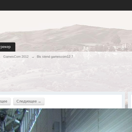
трекер
→
GamesCom 2012
→
Bis stend gamescom12 7
ущее
Следующее →