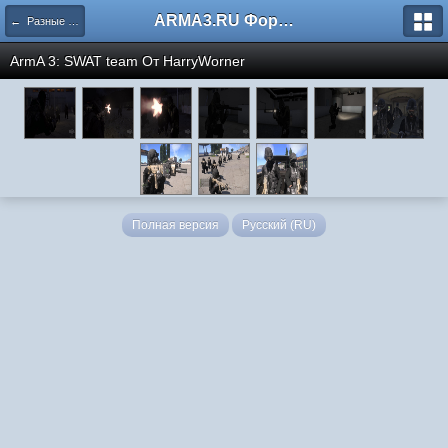
ARMA3.RU Форум
← Разные скриншоты
ArmA 3: SWAT team От HarryWorner
Полная версия
Русский (RU)