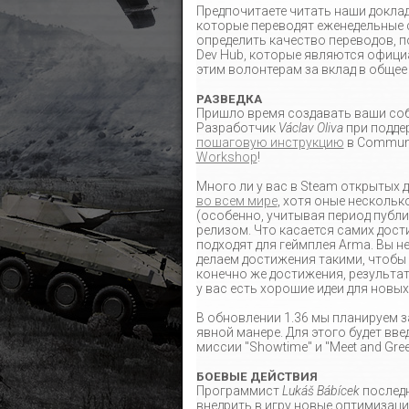
Предпочитаете читать наши доклад
которые переводят еженедельные 
определить качество переводов, п
Dev Hub, которые являются офици
этим волонтерам за вклад в общее 
РАЗВЕДКА
Пришло время создавать ваши собс
Разработчик
Václav Oliva
при подде
пошаговую инструкцию
в Communit
Workshop
!
Много ли у вас в Steam открытых 
во всем мире
, хотя оные несколь
(особенно, учитывая период публи
релизом. Что касается самих дос
подходят для геймплея Arma. Вы не
делаем достижения такими, чтобы 
конечно же достижения, результа
у вас есть хорошие идеи для новы
В обновлении 1.36 мы планируем 
явной манере. Для этого будет вв
миссии "Showtime" и "Meet and Gre
БОЕВЫЕ ДЕЙСТВИЯ
Программист
Lukáš Bábícek
последн
внедрить в игру новые оптимизац