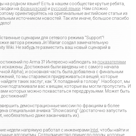
ы на родном языке? Есть в нашем сообществе крутые ребята,
сводки на
французский
и
русский языки
. Нам сложно
оэтому ориентируйтесь на оригинальные английские статьи из
альным источником новостей. Так или иначе, большое спасибо
дело!
твенные сценарии для сетевого режима "Support"!
ржке автора режима
Jirí Wainar
создал замечательную
y Wiki. Не забудьте разместить ваш новый сценарий в
достижений по Arma 3? Интересно наблюдать за
показателями
ко искажены. Достижения были введены не с самого начала
чной Alpha), и основная часть была добавлена с финальным
тижений, то мы стараемся придерживаться вещей, которые
 найдете таких заслуг, как “Х попаданий в голову”. Наоборот, мы
они подталкивали вас к вещам, которые вы могли пропустить. И
тами которых можно похвастаться перед друзьями. Может быть
х достижений?
завершить демонстрационные миссии по фракциям в более
едена специальная ачивка “Showcasing” (достаточно запустить
et, необязательно даже заканчивать их).
ие недели напрямую работал с инженерами
Intel
, чтобы найти и
ионные алгоритмы. Сотрудничество принесло плоды, которые