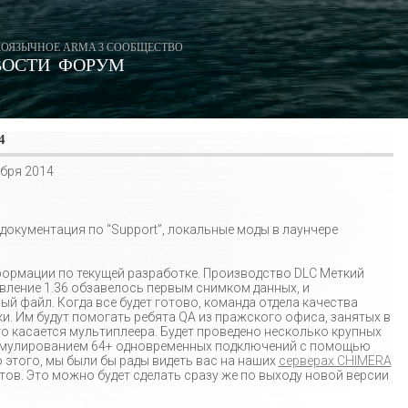
ОЯЗЫЧНОЕ ARMA 3 СООБЩЕСТВО
ВОСТИ
ФОРУМ
4
ября 2014
окументация по “Support”, локальные моды в лаунчере
формации по текущей разработке. Производство DLC Меткий
вление 1.36 обзавелось первым снимком данных, и
 файл. Когда все будет готово, команда отдела качества
и. Им будут помогать ребята QA из пражского офиса, занятых в
что касается мультиплеера. Будет проведено несколько крупных
 симулированием 64+ одновременных подключений с помощью
 этого, мы были бы рады видеть вас на наших
серверах CHIMERA
ов. Это можно будет сделать сразу же по выходу новой версии