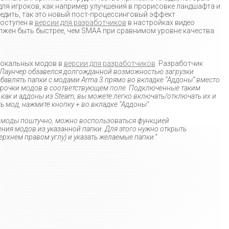
для игроков, как например улучшения в прорисовке ландшафта и
ледить, так это новый пост-процессинговый эффект
доступен в
версии для разработчиков
в настройках видео
лжен быть быстрее, чем SMAA при сравнимом уровне качества
окальных модов в
версии для разработчиков
. Разработчик
"Лаунчер обзавелся долгожданной возможностью загрузки
обавлять папки с модами Arma 3 прямо во вкладке “Аддоны” вместо
строчки модов в соответствующем поле. Подключенные таким
 как и аддоны из Steam, вы можете легко включать/отключать их и
ь мод, нажмите кнопку +
во вкладке “Аддоны".
ь моды поштучно, можно воспользоваться функцией
ния модов из указанной папки. Для этого нужно открыть
ерхнем правом углу) и указать желаемые папки.”