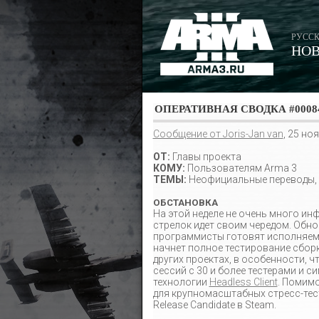
РУССК
НО
ОПЕРАТИВНАЯ СВОДКА #0008
Сообщение от Joris-Jan van
, 25 но
ОТ:
Главы проекта
КОМУ:
Пользователям Arma 3
ТЕМЫ:
Неофициальные переводы, д
ОБСТАНОВКА
На этой неделе не очень много ин
стрелок идет своим чередом. Обно
программисты готовят исполняемый
начнет полное тестирование сборк
других проектах, в особенности, 
сессий с 30 и более тестерами и
технологии
Headless Client
. Помимо
для крупномасштабных стресс-тест
Release Candidate в Steam.