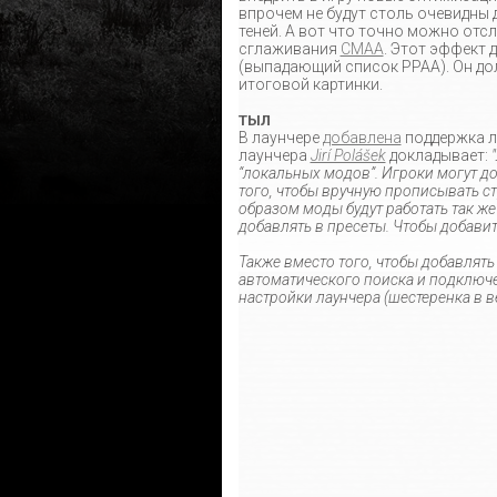
впрочем не будут столь очевидны 
теней. А вот что точно можно отс
сглаживания
CMAA
. Этот эффект 
(выпадающий список PPAA). Он до
итоговой картинки.
ТЫЛ
В лаунчере
добавлена
поддержка л
лаунчера
Jirí Polášek
докладывает:
“локальных модов”. Игроки могут д
того, чтобы вручную прописывать 
образом моды будут работать так же
добавлять в пресеты. Чтобы добавит
Также вместо того, чтобы добавлят
автоматического поиска и подключе
настройки лаунчера (шестеренка в в