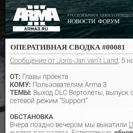
РУССКОЯЗЫЧНОЕ ARMA 3 СООБЩЕС
НОВОСТИ
ФОРУМ
ОПЕРАТИВНАЯ СВОДКА #00081
Сообщение от Joris-Jan van't Land
, 5 
ОТ:
Главы проекта
КОМУ:
Пользователям Arma 3
ТЕМЫ:
Выход DLC Вертолеты, выпуск о
сетевой режим "Support"
ОБСТАНОВКА
Вчера поздно вечером мы выкатили
D
ангара
для взлёта
. Естественно,
обнов