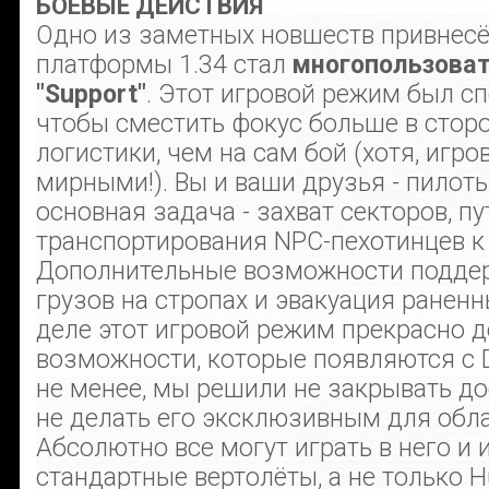
БОЕВЫЕ ДЕЙСТВИЯ
Одно из заметных новшеств привнес
платформы 1.34 стал
многопользова
"Support"
. Этот игровой режим был с
чтобы сместить фокус больше в стор
логистики, чем на сам бой (хотя, игро
мирными!). Вы и ваши друзья - пилоты
основная задача - захват секторов, п
транспортирования NPC-пехотинцев к
Дополнительные возможности поддерж
грузов на стропах и эвакуация раненн
деле этот игровой режим прекрасно 
возможности, которые появляются с D
не менее, мы решили не закрывать до
не делать его эксклюзивным для обла
Абсолютно все могут играть в него и 
стандартные вертолёты, а не только Hu