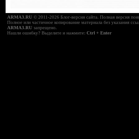
ARMA3.RU
© 2011-2026 Блог-версия сайта. Полная версия поя
Полное или частичное копирование материала без указания ссы
ARMA3.RU
запрещено.
Нашли ошибку? Выделите и нажмите:
Ctrl + Enter