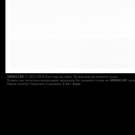
ARMA3.RU
© 2011-2026 Блог-версия сайта. Полная версия появится позже.
Полное или частичное копирование материала без указания ссылки на
ARMA3.RU
запр
Нашли ошибку? Выделите и нажмите:
Ctrl + Enter