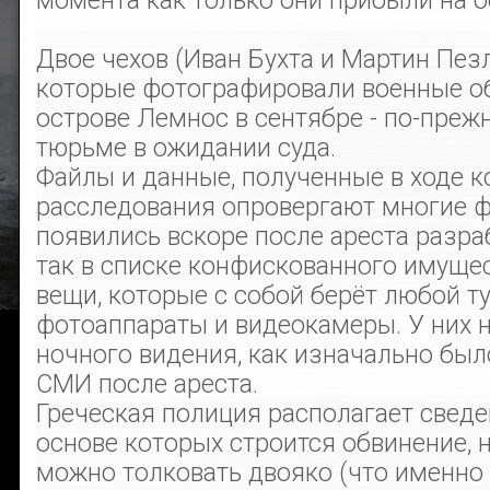
момента как только они прибыли на о
Двое чехов (Иван Бухта и Мартин Пезл
которые фотографировали военные о
острове Лемнос в сентябре - по-преж
тюрьме в ожидании суда.
Файлы и данные, полученные в ходе 
расследования опровергают многие ф
появились вскоре после ареста разра
так в списке конфискованного имуще
вещи, которые с собой берёт любой т
фотоаппараты и видеокамеры. У них 
ночного видения, как изначально был
СМИ после ареста.
Греческая полиция располагает сведе
основе которых строится обвинение, 
можно толковать двояко (что именно э