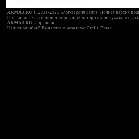
ARMA3.RU
© 2011-2026 Блог-версия сайта. Полная версия поя
Полное или частичное копирование материала без указания ссы
ARMA3.RU
запрещено.
Нашли ошибку? Выделите и нажмите:
Ctrl + Enter