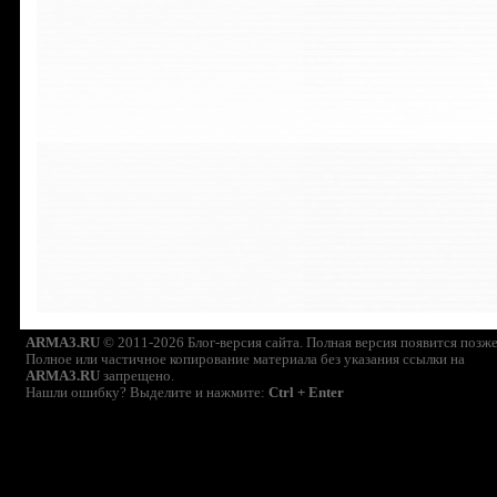
ARMA3.RU
© 2011-2026 Блог-версия сайта. Полная версия появится позже
Полное или частичное копирование материала без указания ссылки на
ARMA3.RU
запрещено.
Нашли ошибку? Выделите и нажмите:
Ctrl + Enter