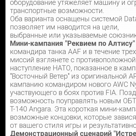
оборудование утяжеляет машину и ог
транспортные возможности.
Оба варианта оснащены системой Data
позволяет им наводится на цели,
выбранные или указываемые союзни
Мини-кампания "Реквием по Алтису"
командира танка AAF и в течение трех
миссий взглянете с противоположной
наступление НАТО, показанное в кам
"Восточный Ветер" из оригинальной A
кампанию командиром нового AWC Ny
участвующего в боях против FIA. Поз
возможность поуправлять новым ОБ
T-140 Angara. Эта короткая мини-кам
возможные концовки, которые завися
от вашего стиля игры и результативно
Демонстрационный сценарий "Истре