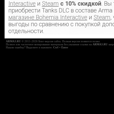
Interactive
и
Steam
с 10% скидкой
. Вы
приобрести Tanks DLC в составе Arma 
магазине Bohemia Interactive
и
Steam
,
выгоды по сравнению с покупкой доп
отдельности.
ARMA3.RU
© 2011-2026 Блог-версия сайта. Полная версия появится позже.
Полное или частичное копирование материала без указания ссылки на
ARMA3.RU
запр
Нашли ошибку? Выделите и нажмите:
Ctrl + Enter