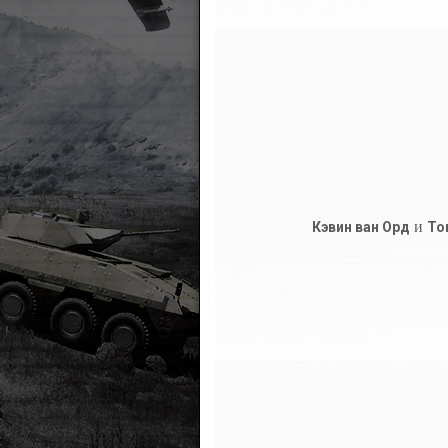
и
Кэвин ван Орд
То