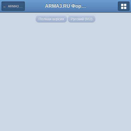
ARMA3.RU Форум
← ARMA3.RU: Hardmode Games
Полная версия
Русский (RU)