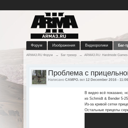
Форум
Изображения
Видеоролики
Баг-т
ARMA3.RU Форум
→
Баг-трекер
→
ARMA3.RU: Hardmode Games
Проблема с прицельной
Написано
CAMPO.
вкл
12 December 2016 - 11:0
В видео всё показано, н
из Schmidt & Bender 5-25
Из-за кривой сетки при
Остальные прицелы се