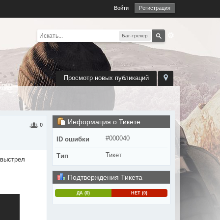
Войти
Регистрация
Баг-трекер
Просмотр новых публикаций
Информация о Тикете
0
#000040
ID ошибки
Тикет
Тип
 выстрел
Подтверждения Тикета
ДА (0)
НЕТ (0)