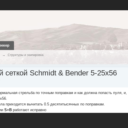
рекер
→
Структуры и экипировка
 сеткой Schmidt & Bender 5-25x56
6
ормальная стрельба по точным поправкам и как должна попасть пуля, и,
x56.
цела приходится вычитать 0.5 десятитысячных по поправкам.
рии
S+B
работают исправно