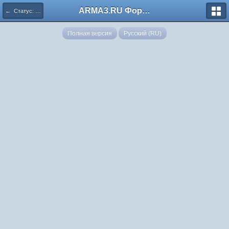
ARMA3.RU Форум
← Статус: ОТКРЫТО
Полная версия
Русский (RU)