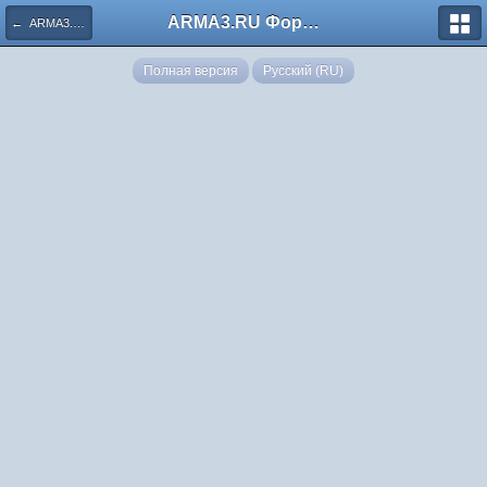
ARMA3.RU Форум
← ARMA3.RU: Hardmode Games
Полная версия
Русский (RU)