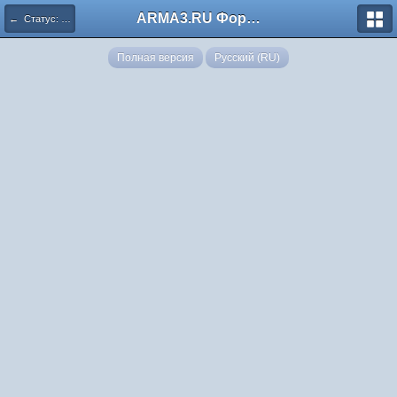
ARMA3.RU Форум
← Статус: ОТКРЫТО
Полная версия
Русский (RU)