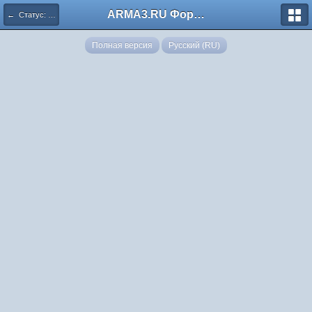
ARMA3.RU Форум
← Статус: ОТКРЫТО
Полная версия
Русский (RU)