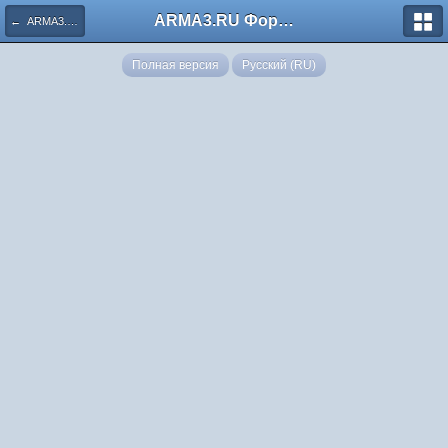
ARMA3.RU Форум
← ARMA3.RU: Hardmode Games
Полная версия
Русский (RU)