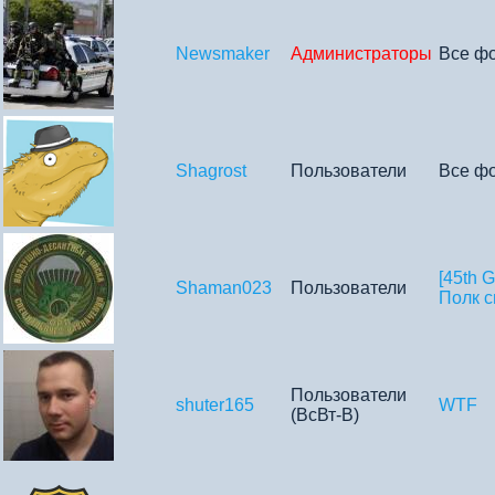
Newsmaker
Администраторы
Все ф
Shagrost
Пользователи
Все ф
[45th 
Shaman023
Пользователи
Полк с
Пользователи
shuter165
WTF
(ВсВт-В)