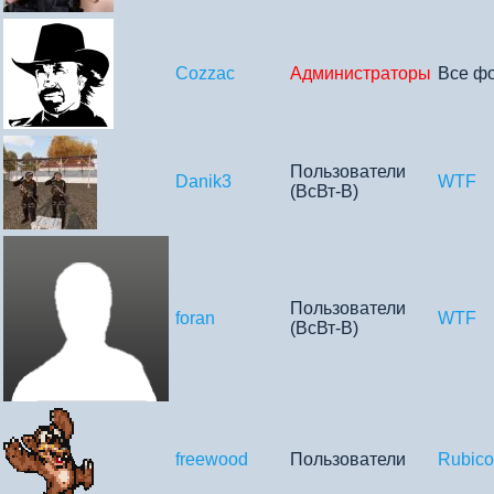
Cozzac
Администраторы
Все ф
Пользователи
Danik3
WTF
(ВсВт-В)
Пользователи
foran
WTF
(ВсВт-В)
freewood
Пользователи
Rubic