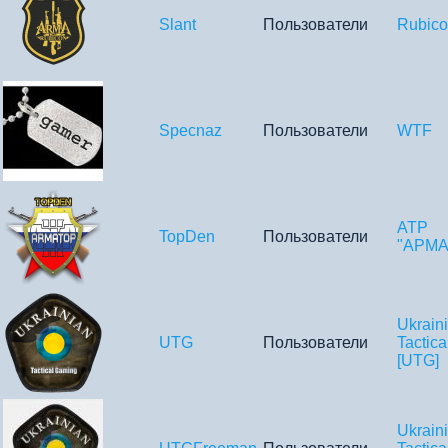
Slant
Пользователи
Rubic
Specnaz
Пользователи
WTF
ATP
TopDen
Пользователи
"АРМА
Ukrain
UTG
Пользователи
Tactic
[UTG]
Ukrain