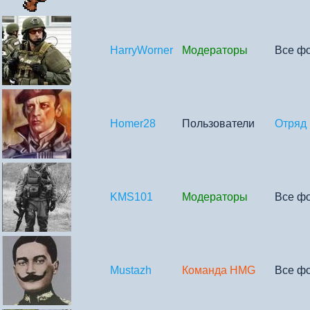
HarryWorner
Модераторы
Все ф
Homer28
Пользователи
Отряд
KMS101
Модераторы
Все ф
Mustazh
Команда HMG
Все ф