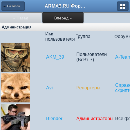
ARMA3.RU Форум
← На главную
« Назад
Вперед »
Администрация
Имя
Группа
Форум
пользователя
Пользователи
AKM_39
A-Tea
(ВсВт-З)
Справ
Avi
Репортеры
скрип
Blender
Администраторы
Все ф