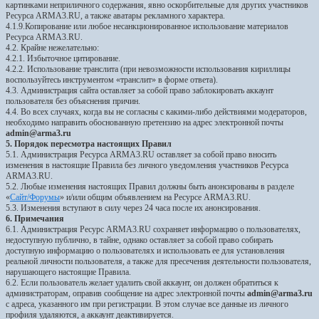
картинками неприличного содержания, явно оскорбительные для других участников
Ресурса ARMA3.RU, а также аватары рекламного характера.
4.1.9.Копирование или любое несанкционированное использование материалов
Ресурса ARMA3.RU.
4.2. Крайне нежелательно:
4.2.1. Избыточное цитирование.
4.2.2. Использование транслита (при невозможности использования кириллицы
воспользуйтесь инструментом «транслит» в форме ответа).
4.3. Администрация сайта оставляет за собой право заблокировать аккаунт
пользователя без объяснения причин.
4.4. Во всех случаях, когда вы не согласны с какими-либо действиями модераторов,
необходимо направить обоснованную претензию на адрес электронной почты
admin@arma3.ru
5. Порядок пересмотра настоящих Правил
5.1. Администрация Ресурса ARMA3.RU оставляет за собой право вносить
изменения в настоящие Правила без личного уведомления участников Ресурса
ARMA3.RU.
5.2. Любые изменения настоящих Правил должны быть анонсированы в разделе
«
Сайт/Форумы
» и/или общим объявлением на Ресурсе ARMA3.RU.
5.3. Изменения вступают в силу через 24 часа после их анонсирования.
6. Примечания
6.1. Администрация Ресурс ARMA3.RU сохраняет информацию о пользователях,
недоступную публично, в тайне, однако оставляет за собой право собирать
доступную информацию о пользователях и использовать ее для установления
реальной личности пользователя, а также для пресечения деятельности пользователя,
нарушающего настоящие Правила.
6.2. Если пользователь желает удалить свой аккаунт, он должен обратиться к
администраторам, оправив сообщение на адрес электронной почты
admin@arma3.ru
с адреса, указанного им при регистрации. В этом случае все данные из личного
профиля удаляются, а аккаунт деактивируется.