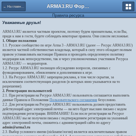
ARMA3.RU Форум
← На главную
Правила ресурса
Уважаемые друзья!
ARMA3.RU является частным проектом, поэтому будем признательны, если Вы,
придя к нам в гости, будете соблюдать некоторые правила. Они совсем несложные.
1. Общие положения
1.1. Русское сообщество по игре Arma 3 - ARMA3.RU (далее — Ресурс ARMA3.RU)
является частной собственностью владельца, который в силу этого обладает полным
правом устанавливать настоящие Правила и проводить определенную политику
модерации как непосредственно, так и через уполномоченных участников Ресурса
ARMA3.RU — модераторов.
1.2. Ресурс ARMA3.RU посвящен обсуждению вопросов, связанных с
функционированием, обновлением и дополнениями к игре.
1.3. На Ресурсе ARMA3.RU запрещена реклама, в том числе скрытая, за
исключением соответствующих разделов (в которых явно указывается на то
разрешение).
2. Регистрация пользователей
2.1. При регистрации на Ресурсе ARMA3.RU пользователь соглашается выполнять
данные Правила и Положения
Пользовательского соглашения
безусловно.
2.2. Для регистрации на Ресурсе ARMA3.RU пользователь должен предоставить
действующий адрес электронной почты — на него будет выслано письмо с кодом
подтверждения регистрации. ВНИМАНИЕ! Если после регистрации на Ресурсе
ARMA3.RU вы не получили письма с подтверждением регистрации на указанный
адрес электронной почты, свяжитесь с администрацией сайта по адресу
admin@arma3.ru
2.3. Выбор условного имени (nickname/логин) является исключительным правом