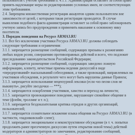
пользователя с учетом требований п. 4.1.1. Администрация оставляет за собой право
принять надлежащие меры по редактированию условных имен, не соответствующих
этим требованиям.
2.4. Запрещена множественная регистрация аккаунтов одним пользователем вне
зависимости от целей, с которыми такая регистрация проводится. В случае
выявления подобного факта администрация оставляет за собой право заблокировать
учетную запись без предупреждения и применить наказание к основному нику
посетителя.
3. Порядок поведения на Ресурсе ARMA3.RU
3.1. Все без исключения участники Ресурса ARMA3.RU должны соблюдать
следующие требования и ограничения:
3.1.1. запрещается размещение сообщений, содержащих призывы к разжиганию
любых видов розни, совершению противоправных действий и всего, что подлежит
преследованию законодательством Российской Федерации;
3.1.2. запрещается размещение сообщений, содержащих заведомо ложнyю
инфоpмацию, клеветy, нечестные приемы ведения дискуссий в виде
«передергиваний» высказываний собеседников, а также провокаций, направленных на
участников обсуждения, в результате чего могут быть нарушены данные Правила;
3.1.3. запрещается использование нецензурной лексики (если «из песни слов не
выкинуть», рисуйте звездочки — ***);
3.1.4. запрещаются оскорбления участников, хамство и переход на личности;
3.1.5. запрещается провокационное поведение, нарушающее спокойное общение в
теме (флейм, троллинг и т. п.);
3.1.6. запрещается бездоказательная критика отрядов и других организаций,
пользователей;
3.1.7. запрещается сознательное искажение языка общения на Ресурсе ARMA3.RU (в
частности, «падонковский» сленг);
3.1.8. запрещается эмоциональное и неконструктивное обсуждение (в т. ч. попытки
продолжить ранее пресеченную дискуссию путем открытия новой темы) действий
модераторов и администраторов по замечаниям, редактированию сообщений,