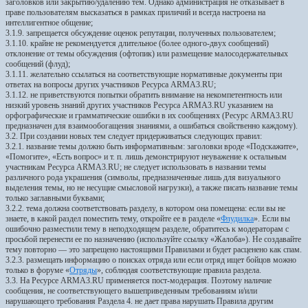
заголовков или закрытию/удалению тем. Однако администрация не отказывает в
праве пользователям высказаться в рамках приличий и всегда настроена на
интеллигентное общение;
3.1.9. запрещается обсуждение оценок репутации, полученных пользователем;
3.1.10. крайне не рекомендуется длительное (более одного-двух сообщений)
отклонение от темы обсуждения (офтопик) или размещение малосодержательных
сообщений (флуд);
3.1.11. желательно ссылаться на соответствующие нормативные документы при
ответах на вопросы других участников Ресурса ARMA3.RU;
3.1.12. не приветствуются попытки обратить внимание на некомпетентность или
низкий уровень знаний других участников Ресурса ARMA3.RU указанием на
орфографические и грамматические ошибки в их сообщениях (Ресурс ARMA3.RU
предназначен для взаимообогащения знаниями, а ошибаться свойственно каждому).
3.2. При создании новых тем следует придерживаться следующих правил:
3.2.1. название темы должно быть информативным: заголовки вроде «Подскажите»,
«Помогите», «Есть вопрос» и т. п. лишь демонстрируют неуважение к остальным
участникам Ресурса ARMA3.RU; не следует использовать в названии темы
различного рода украшения (символы, предназначенные лишь для визуального
выделения темы, но не несущие смысловой нагрузки), а также писать название темы
только заглавными буквами;
3.2.2. тема должна соответствовать разделу, в котором она помещена: если вы не
знаете, в какой раздел поместить тему, откройте ее в разделе «
Флудилка
». Если вы
ошибочно разместили тему в неподходящем разделе, обратитесь к модераторам с
просьбой перенести ее по назначению (используйте ссылку «Жалоба»). Не создавайте
тему повторно — это запрещено настоящими Правилами и будет расценено как спам.
3.2.3. размещать информацию о поисках отряда или если отряд ищет бойцов можно
только в форуме «
Отряды
», соблюдая соответствующие правила раздела.
3.3. На Ресурсе ARMA3.RU применяется пост-модерация. Поэтому наличие
сообщения, не соответствующего вышеприведенным требованиям и/или
нарушающего требования Раздела 4. не дает права нарушать Правила другим