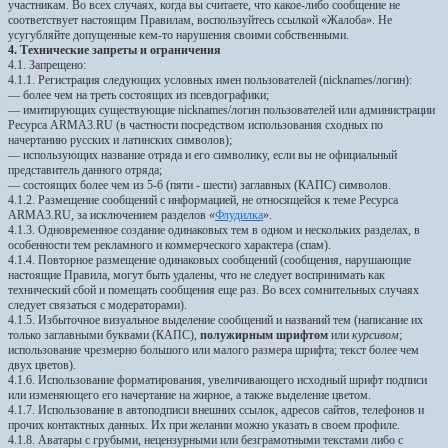
участникам. Во всех случаях, когда вы считаете, что какое-либо сообщение не
соответствует настоящим Правилам, воспользуйтесь ссылкой «Жалоба». Не
усугубляйте допущенные кем-то нарушения своими собственными.
4. Технические запреты и ограничения
4.1. Запрещено:
4.1.1. Регистрация следующих условных имен пользователей (nicknames/логин):
— более чем на треть состоящих из псевдографики;
— имитирующих существующие nicknames/логин пользователей или администрации
Ресурса ARMA3.RU (в частности посредством использования сходных по
начертанию русских и латинских символов);
— использующих название отряда и его символику, если вы не официальный
представитель данного отряда;
— состоящих более чем из 5-6 (пяти - шести) заглавных (КАПС) символов.
4.1.2. Размещение сообщений с информацией, не относящейся к теме Ресурса
ARMA3.RU, за исключением разделов «
Флудилка
».
4.1.3. Одновременное создание одинаковых тем в одном и нескольких разделах, в
особенности тем рекламного и коммерческого характера (спам).
4.1.4. Повторное размещение одинаковых сообщений (сообщения, нарушающие
настоящие Правила, могут быть удалены, что не следует воспринимать как
технический сбой и помещать сообщения еще раз. Во всех сомнительных случаях
следует связаться с модераторами).
4.1.5. Избыточное визуальное выделение сообщений и названий тем (написание их
только заглавными буквами (КАПС),
полужирным шрифтом
или
курсивом
;
использование чрезмерно большого или малого размера шрифта; текст более чем
двух цветов).
4.1.6. Использование форматирования, увеличивающего исходный шрифт подписи
или изменяющего его начертание на жирное, а также выделение цветом.
4.1.7. Использование в автоподписи внешних ссылок, адресов сайтов, телефонов и
прочих контактных данных. Их при желании можно указать в своем профиле.
4.1.8. Аватары с грубыми, нецензурными или безграмотными текстами либо с