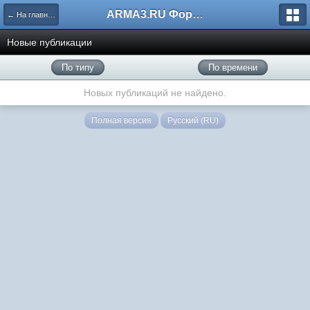
ARMA3.RU Форум
← На главную
Новые публикации
По типу
По времени
Новых публикаций не найдено.
Полная версия
Русский (RU)