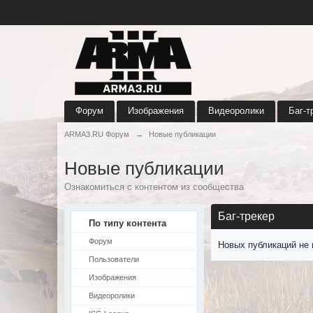
Форум
Изображения
Видеоролики
Баг-т
ARMA3.RU Форум
→
Новые публикации
Новые публикации
Ознакомиться с контентом из сообщества
Баг-трекер
По типу контента
Форум
Новых публикаций не 
Пользователи
Изображения
Видеоролики