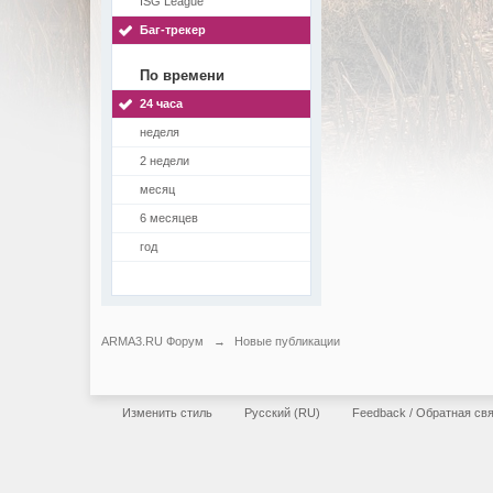
ISG League
Баг-трекер
По времени
24 часа
неделя
2 недели
месяц
6 месяцев
год
ARMA3.RU Форум
→
Новые публикации
Изменить стиль
Русский (RU)
Feedback / Обратная св