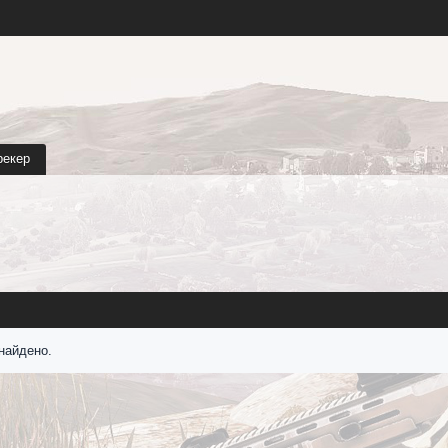
рекер
найдено.