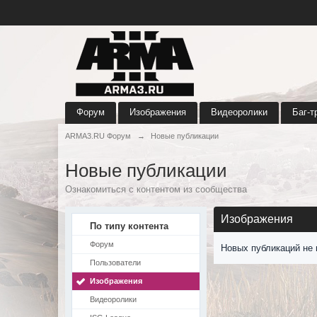
Форум
Изображения
Видеоролики
Баг-т
ARMA3.RU Форум
→
Новые публикации
Новые публикации
Ознакомиться с контентом из сообщества
Изображения
По типу контента
Форум
Новых публикаций не 
Пользователи
Изображения
Видеоролики