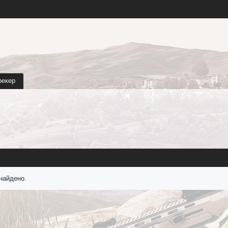
рекер
найдено.