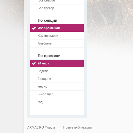
ISG League
Баг-трекер
По секции
Изображения
Комментарии
Альбомы
По времени
24 часа
неделя
2 недели
месяц
6 месяцев
год
ARMA3.RU Форум
→
Новые публикации