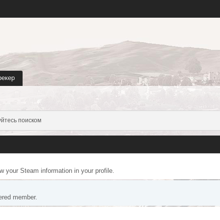
рекер
йтесь поиском
ow your Steam information in your profile.
tered member.