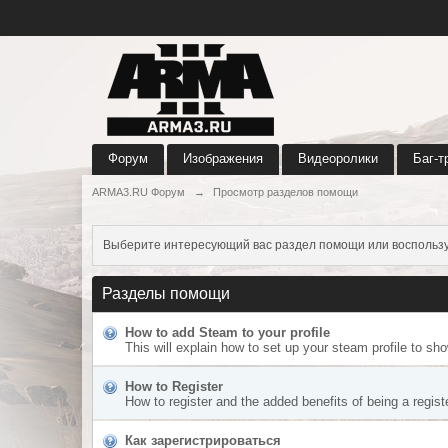
Форум
Изображения
Видеоролики
Баг-т
ARMA3.RU Форум
→
Просмотр разделов помощи
Выберите интересующий вас раздел помощи или воспользу
Разделы помощи
How to add Steam to your profile
This will explain how to set up your steam profile to sh
How to Register
How to register and the added benefits of being a regis
Как зарегистрироваться