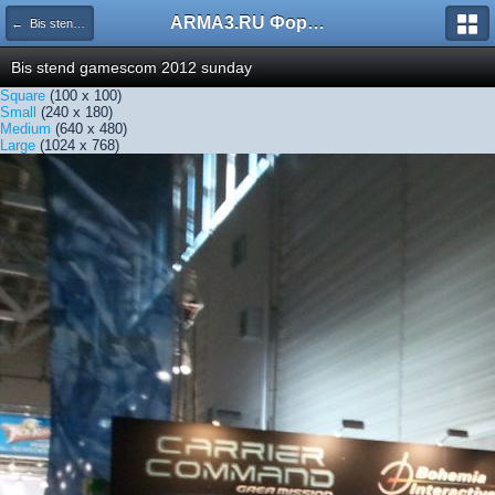
ARMA3.RU Форум
← Bis stend gamescom 2012 sunday
Bis stend gamescom 2012 sunday
Square
(100 x 100)
Small
(240 x 180)
Medium
(640 x 480)
Large
(1024 x 768)