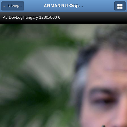
ARMA3.RU Форум
← В Венгрию за звуком
A3 DevLogHungary 1280x800 6