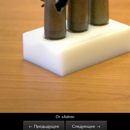
От xAdmin
← Предыдущее
Следующее →