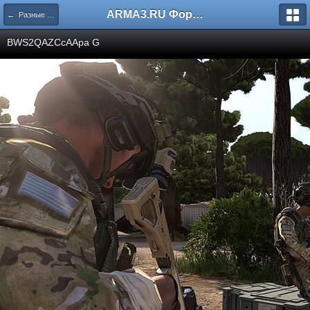
ARMA3.RU Форум
← Разные скриншоты
BWS2QAZCcAApa G