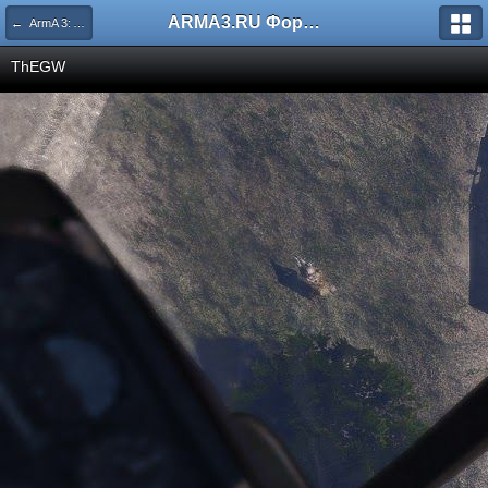
ARMA3.RU Форум
← ArmA 3: Alpha
ThEGW